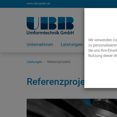
www.ubb-gmbh.de
Wir verwenden Coo
Unternehmen
Leistungen
Karriere
zu personalisiere
Sie uns Ihre Einw
Nutzung dieser We
Leistungen
Referenzprojekte
Referenzprojekte