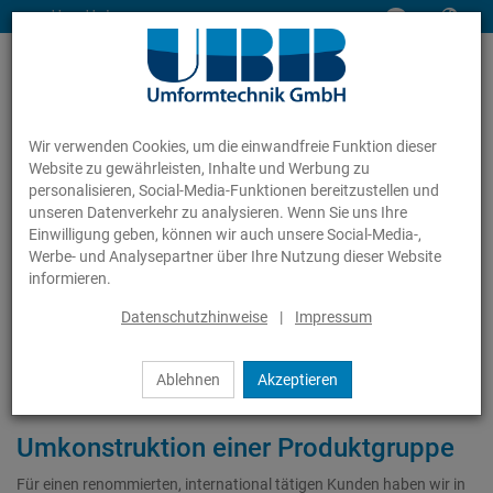
www.ubb-gmbh.de
Wir verwenden Cookies, um die einwandfreie Funktion dieser
Website zu gewährleisten, Inhalte und Werbung zu
personalisieren, Social-Media-Funktionen bereitzustellen und
unseren Datenverkehr zu analysieren. Wenn Sie uns Ihre
Einwilligung geben, können wir auch unsere Social-Media-,
Leistungen
Referenzprojekte
Montagefreundliche Rohrschellen
Werbe- und Analysepartner über Ihre Nutzung dieser Website
informieren.
Datenschutzhinweise
|
Impressum
Montagefreundliche
Rohrschellen
Ablehnen
Akzeptieren
Umkonstruktion einer Produktgruppe
Für einen renommierten, international tätigen Kunden haben wir in